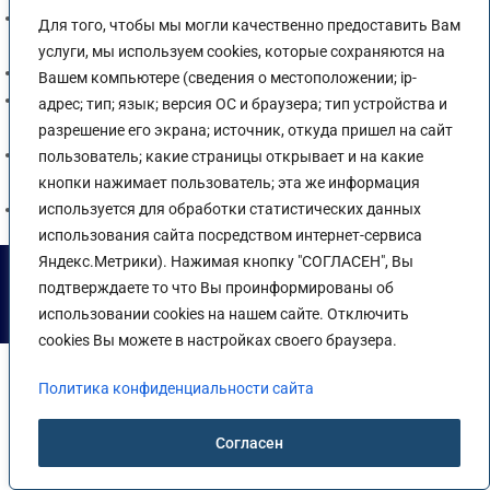
Методические рекомендации по формированию
Для того, чтобы мы могли качественно предоставить Вам
индивидуальной образовательной траектории обучающегося
услуги, мы используем cookies, которые сохраняются на
Положение об обучении гражданской обороне
Вашем компьютере (сведения о местоположении; ip-
Положение об оформлении и порядке выдачи справок об
адрес; тип; язык; версия ОС и браузера; тип устройства и
обучении и справок о периоде обучения
разрешение его экрана; источник, откуда пришел на сайт
Положение о порядке организации и проведения учебных
пользователь; какие страницы открывает и на какие
сборов
кнопки нажимает пользователь; эта же информация
Положение о порядке зачета результатов
используется для обработки статистических данных
использования сайта посредством интернет-сервиса
Яндекс.Метрики). Нажимая кнопку "СОГЛАСЕН", Вы
Положение об обработке и защите персональных данных ЧПОУ
СИ ЮУ
|
Политика обработки персональных данных ЧПОУ СИ
подтверждаете то что Вы проинформированы об
ЮУ
|
Политика конфиденциальности сайта
использовании cookies на нашем сайте. Отключить
ЧПОУ СИ ЮУ ©
salskiubip.ru
cookies Вы можете в настройках своего браузера.
Политика конфиденциальности сайта
Согласен