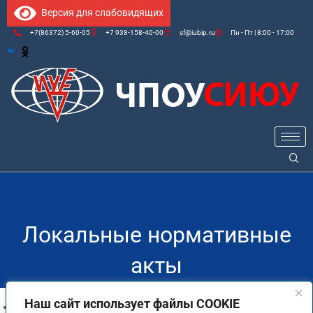
Версия для слабовидящих
+7(86372) 5-60-05
+7 938-158-40-00
sf@iubip.ru
Пн - Пт | 8:00 - 17:00
Локальные нормативные
акты
Наш сайт использует файлы COOKIE
Положение о поощрении и взыскании обучающегося