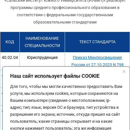
«Сальский институт Южного Университета (ИУБиП)» реализует
программы среднего профессионального образования в
соответствии с федеральными государственными
образовательными стандартами
НАИМЕНОВАНИЕ
КОД
ТЕКСТ СТАНДАРТА
СПЕЦИАЛЬНОСТИ
40.02.04
Юриспруденция
Приказ Минпросвещения
России от 27.10.2023 N 798
44.02.01
Наш сайт использует файлы COOKIE
Дошкольное
Приказ Минпросвещения
образование
России от 17.08.2022 г. №743
Для того, чтобы мы могли качественно предоставить Вам
44.02.02
Преподавание в
Приказ Минпросвещения
услуги, мы используем cookies, которые сохраняются на
начальных классах
России от 17.08.2022 г. №742
Вашем компьютере (сведения о местоположении; ip-
адрес; тип; язык; версия ОС и браузера; тип устройства и
40.02.02
Правоохранительная
Приказ Минобрнауки России от
разрешение его экрана; источник, откуда пришел на сайт
деятельность
12.05.2014 г. N 509
пользователь; какие страницы открывает и на какие
кнопки нажимает пользователь; эта же информация