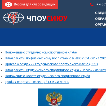
Версия для слабовидящих
+7(86
СВЕДЕ
ОБРА
ОРГА
Положение о студенческом спортивном клубе
План работы по физическому воспитанию в ЧПОУ СИ ЮУ на 202
Приказ о создании Студенческого спортивного клуба (ССК)
План работы студенческого спортивного клуба «Легион» на 202
Положение о Совете студенческого спортивного клуба
График спортивных секций ССК «ИУБиП»