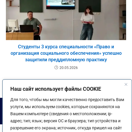
Студенты 3 курса специальности «Право и
организация социального обеспечения» успешно
защитили преддипломную практику
20.05.2026
Наш сайт использует файлы COOKIE
Для того, чтобы мы могли качественно предоставить Вам
Положение об обработке и защите персональных данных ЧПОУ
услуги, мы используем cookies, которые сохраняются на
СИ ЮУ
|
Политика обработки персональных данных ЧПОУ СИ
ЮУ
|
Политика конфиденциальности сайта
Вашем компьютере (сведения о местоположении; ip-
ЧПОУ СИ ЮУ ©
salskiubip.ru
адрес; тип; язык; версия ОС и браузера; тип устройства и
разрешение его экрана; источник, откуда пришел на сайт