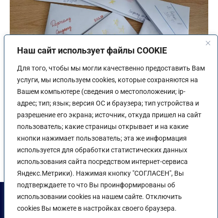
Наш сайт использует файлы COOKIE
Для того, чтобы мы могли качественно предоставить Вам
услуги, мы используем cookies, которые сохраняются на
Вашем компьютере (сведения о местоположении; ip-
адрес; тип; язык; версия ОС и браузера; тип устройства и
разрешение его экрана; источник, откуда пришел на сайт
Всероссийская акция «Письмо солдату»
пользователь; какие страницы открывает и на какие
20.02.2024
кнопки нажимает пользователь; эта же информация
используется для обработки статистических данных
использования сайта посредством интернет-сервиса
Яндекс.Метрики). Нажимая кнопку "СОГЛАСЕН", Вы
подтверждаете то что Вы проинформированы об
Положение об обработке и защите персональных данных ЧПОУ
использовании cookies на нашем сайте. Отключить
СИ ЮУ
|
Политика обработки персональных данных ЧПОУ СИ
ЮУ
|
Политика конфиденциальности сайта
cookies Вы можете в настройках своего браузера.
ЧПОУ СИ ЮУ ©
salskiubip.ru