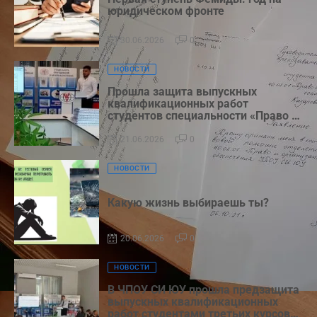
юридическом фронте
30.06.2026
0
НОВОСТИ
Прошла защита выпускных
квалификационных работ
студентов специальности «Право и
организация социального
обеспечения»
21.06.2026
0
НОВОСТИ
Какую жизнь выбираешь ты?
20.06.2026
0
НОВОСТИ
В ЧПОУ СИ ЮУ прошла предзащита
выпускных квалификационных
работ студентами третьих курсов