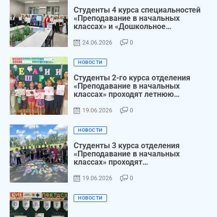
Студенты 4 курса специальностей
«Преподавание в начальных
классах» и «Дошкольное
образование» успешно защитили
выпускные квалификационные
24.06.2026
0
работы
НОВОСТИ
Студенты 2-го курса отделения
«Преподавание в начальных
классах» проходят летнюю
производственную практику
19.06.2026
0
НОВОСТИ
Студенты 3 курса отделения
«Преподавание в начальных
классах» проходят
производственную практику
19.06.2026
0
НОВОСТИ