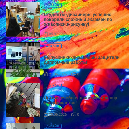
ДИЗАЙН
Студенты-дизайнеры успешно
покорили сложный экзамен по
живописи и рисунку!
05.07.2026
0
ДИЗАЙН
Выпускники-дизайнеры защитили
дипломные работы
21.06.2026
0
ДИЗАЙН
Летняя учебная практика-пленэр
продолжается!
20.06.2026
0
ДИЗАЙН