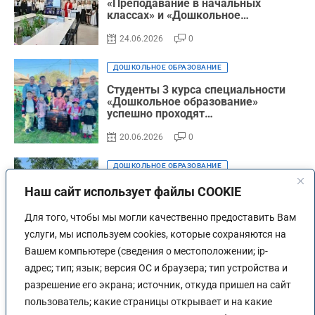
«Преподавание в начальных
классах» и «Дошкольное
образование» успешно защитили
выпускные квалификационные
24.06.2026
0
работы
ДОШКОЛЬНОЕ ОБРАЗОВАНИЕ
Студенты 3 курса специальности
«Дошкольное образование»
успешно проходят
производственную практику
20.06.2026
0
ДОШКОЛЬНОЕ ОБРАЗОВАНИЕ
Поздравляем студентов 2 курса
Наш сайт использует файлы COOKIE
специальности «Дошкольное
образование» с успешной защитой
Для того, чтобы мы могли качественно предоставить Вам
производственной практики!
услуги, мы используем cookies, которые сохраняются на
19.06.2026
0
Вашем компьютере (сведения о местоположении; ip-
ДОШКОЛЬНОЕ ОБРАЗОВАНИЕ
адрес; тип; язык; версия ОС и браузера; тип устройства и
разрешение его экрана; источник, откуда пришел на сайт
Студенты специальностей
«Преподавание в начальных
пользователь; какие страницы открывает и на какие
классах» и «Дошкольное