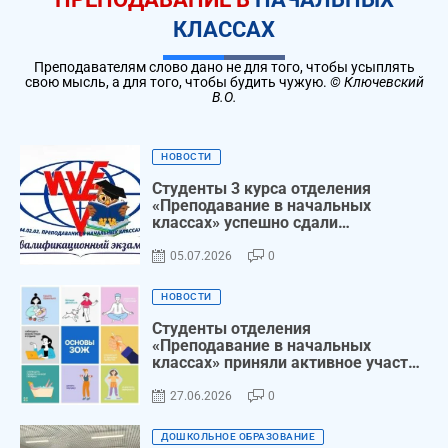
КЛАССАХ
Преподавателям слово дано не для того, чтобы усыплять
свою мысль, а для того, чтобы будить чужую.
© Ключевский
В.О.
НОВОСТИ
Студенты 3 курса отделения
«Преподавание в начальных
классах» успешно сдали
квалификационный экзамен
05.07.2026
0
НОВОСТИ
Студенты отделения
«Преподавание в начальных
классах» приняли активное участие
в акции «Я выбираю здоровый
образ жизни»!
27.06.2026
0
ДОШКОЛЬНОЕ ОБРАЗОВАНИЕ