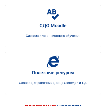
СДО Moodle
СДО Moodle
Система дистанционного обучения
Виртуальная обучающая среда
Полезные ресурсы
Полезные ресурсы
Словари, справочники, энциклопедии и т.д.
Словари, справочники, энциклопедии и т.д.