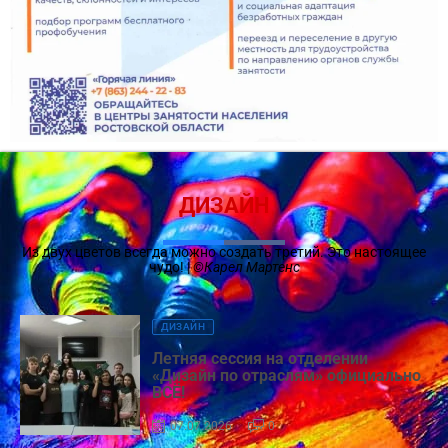
ДИЗАЙН
Из двух цветов всегда можно создать третий. Это настоящее
чудо! |
©Карел Мартенс
ДИЗАЙН
Летняя сессия на отделении
«Дизайн по отраслям» официально
ВСЁ!
07.07.2026
0